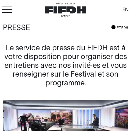
05-14.03.2027
EN
GENÈVE
PRESSE
+
-
A
A
FIFDH
ACCESSIBILITÉ
FIFDH
Le service de presse du FIFDH est à
votre disposition pour organiser des
Festival
entretiens avec nos invité‧es et vous
Pro
renseigner sur le Festival et son
programme.
Écoles
Ressources & Médias