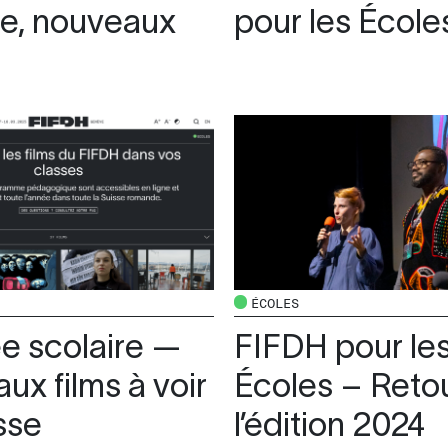
re, nouveaux
pour les Écol
ÉCOLES
e scolaire —
FIFDH pour le
ux films à voir
Écoles – Retou
sse
l’édition 2024