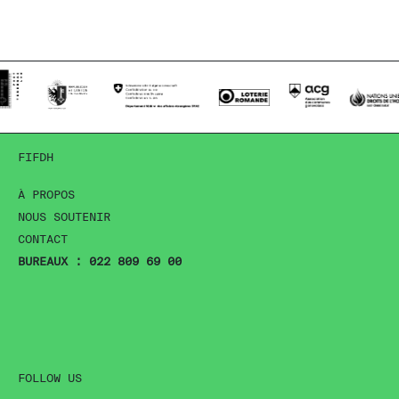
FIFDH
À PROPOS
NOUS SOUTENIR
CONTACT
BUREAUX : 022 809 69 00
FOLLOW US