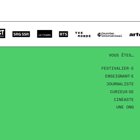
VOUS ÊTES…
FESTIVALIER·E
ENSEIGNANT‧E
JOURNALISTE
CURIEUX‧SE
CINÉASTE
UNE ONG