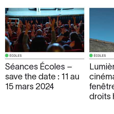
ÉCOLES
ÉCOLES
Séances Écoles –
Lumièr
save the date : 11 au
cinéma
15 mars 2024
fenêtre
droits