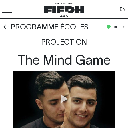
05-14.03.2027
EN
GENÈVE
← PROGRAMME ÉCOLES
+
-
A
A
ECOLES
ACCESSIBILITÉ
PROJECTION
FIFDH
The Mind Game
Festival
Pro
Écoles
Ressources & Médias