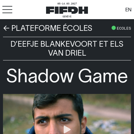
05-14.03.2027
EN
GENÈVE
← PLATEFORME ÉCOLES
+
-
A
A
ECOLES
ACCESSIBILITÉ
D’EEFJE BLANKEVOORT ET ELS
FIFDH
VAN DRIEL
Festival
Shadow Game
Pro
Écoles
Ressources & Médias