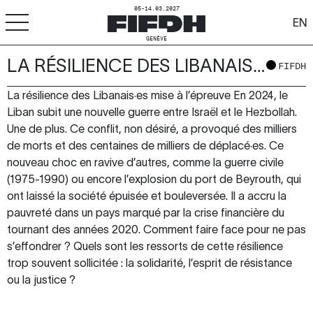
05-14.03.2027
EN
GENÈVE
LA RÉSILIENCE DES LIBANAIS·ES MISE À L’ÉPREUVE
+
-
A
A
FIFDH
ACCESSIBILITÉ
La résilience des Libanais·es mise à l’épreuve En 2024, le
FIFDH
Liban subit une nouvelle guerre entre Israël et le Hezbollah.
Une de plus. Ce conflit, non désiré, a provoqué des milliers
Festival
de morts et des centaines de milliers de déplacé·es. Ce
nouveau choc en ravive d’autres, comme la guerre civile
Pro
(1975-1990) ou encore l’explosion du port de Beyrouth, qui
ont laissé la société épuisée et bouleversée. Il a accru la
Écoles
pauvreté dans un pays marqué par la crise financière du
tournant des années 2020. Comment faire face pour ne pas
Ressources & Médias
s’effondrer ? Quels sont les ressorts de cette résilience
trop souvent sollicitée : la solidarité, l’esprit de résistance
ou la justice ?