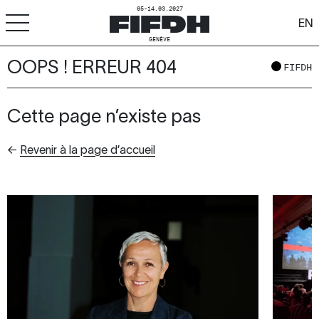
05-14.03.2027
EN
GENÈVE
OOPS ! ERREUR 404
+
-
A
A
FIFDH
ACCESSIBILITÉ
FIFDH
Cette page n’existe pas
Festival
←
Revenir à la page d’accueil
Pro
Écoles
Ressources & Médias