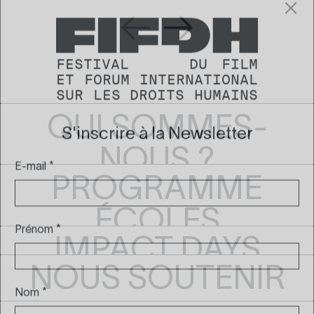
PRÉCÉDENT
SUIVANT
FESTIVAL
DU
FILM
ET
FORUM
INTERNATIONAL
SUR
LES
DROITS
HUMAINS
QUI SOMMES-
NOUS ?
S'inscrire à la Newsletter
PROGRAMME
E-mail
*
ÉCOLES
IMPACT DAYS
Prénom
*
NOUS SOUTENIR
Nom
*