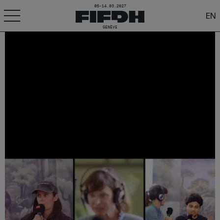
05-14.03.2027
EN
GENÈVE
+
-
A
A
ACCESSIBILITÉ
FIFDH
Festival
Pro
Écoles
Ressources & Médias