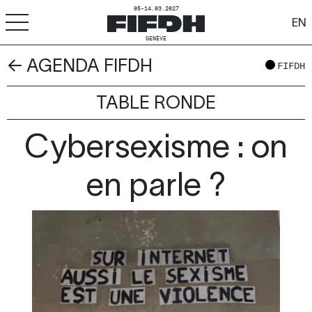
05-14.03.2027
EN
GENÈVE
← AGENDA FIFDH
+
-
A
A
FIFDH
ACCESSIBILITÉ
TABLE RONDE
FIFDH
Cybersexisme : on
Festival
Pro
en parle ?
Écoles
Ressources & Médias