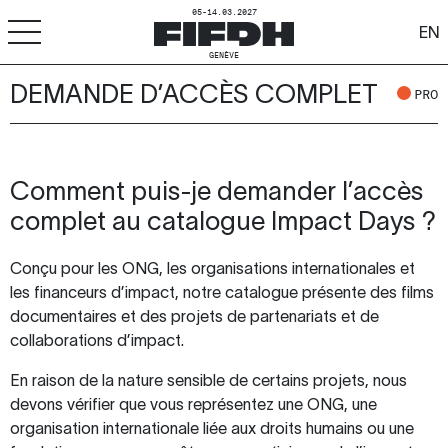
05-14.03.2027
EN
GENÈVE
DEMANDE D’ACCÈS COMPLET
+
-
A
A
PRO
ACCESSIBILITÉ
FIFDH
Comment puis-je demander l’accès
Festival
complet au catalogue Impact Days ?
Pro
Conçu pour les ONG, les organisations internationales et
les financeurs d’impact, notre catalogue présente des films
Écoles
documentaires et des projets de partenariats et de
Ressources & Médias
collaborations d’impact.
En raison de la nature sensible de certains projets, nous
devons vérifier que vous représentez une ONG, une
organisation internationale liée aux droits humains ou une