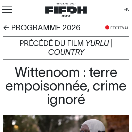
05-14.03.2027
EN
GENÈVE
← PROGRAMME 2026
+
-
A
A
FESTIVAL
ACCESSIBILITÉ
PRÉCÉDÉ DU FILM
YURLU |
FIFDH
COUNTRY
Festival
Wittenoom : terre
Pro
empoisonnée, crime
Écoles
ignoré
Ressources & Médias