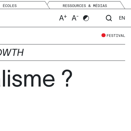
ÉCOLES
RESSOURCES & MÉDIAS
+
-
A
A
EN
FESTIVAL
OWTH
alisme ?