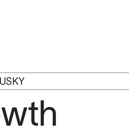
SUSKY
owth