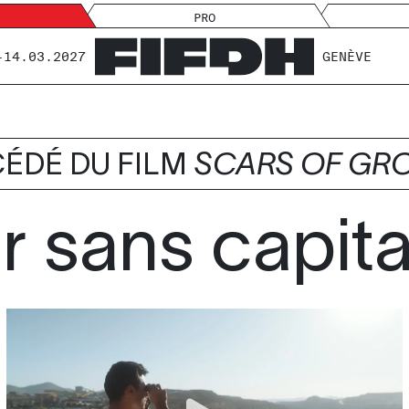
PRO
-14.03.2027
GENÈVE
ÉDÉ DU FILM
SCARS OF GR
r sans capit