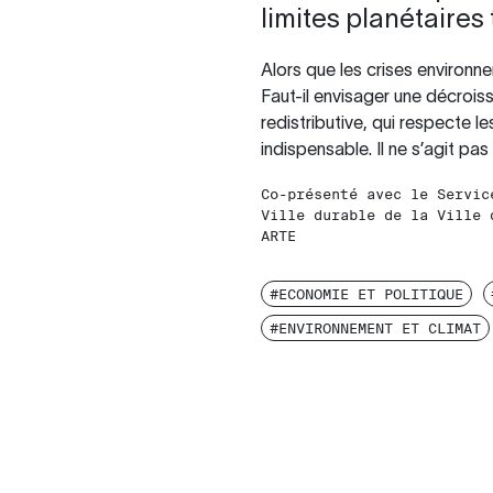
limites planétaires 
Alors que les crises environn
Faut-il envisager une décrois
redistributive, qui respecte l
indispensable. Il ne s’agit pa
Co-présenté avec le Servic
Ville durable de la Ville 
ARTE
#ECONOMIE ET POLITIQUE
#ENVIRONNEMENT ET CLIMAT