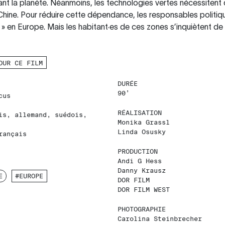
nt la planète. Néanmoins, les technologies vertes nécessiten
 Chine. Pour réduire cette dépendance, les responsables politiq
» en Europe. Mais les habitant·es de ces zones s’inquiètent de vo
OUR CE FILM
DURÉE
90’
cus
RÉALISATION
is, allemand, suédois,
Monika Grassl
Linda Osusky
rançais
PRODUCTION
Andi G Hess
Danny Krausz
E
#EUROPE
DOR FILM
DOR FILM WEST
PHOTOGRAPHIE
Carolina Steinbrecher