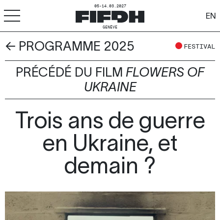
05-14.03.2027
EN
GENÈVE
← PROGRAMME 2025
+
-
A
A
FESTIVAL
ACCESSIBILITÉ
PRÉCÉDÉ DU FILM
FLOWERS OF
FIFDH
UKRAINE
Festival
Trois ans de guerre
Pro
en Ukraine, et
Écoles
demain ?
Ressources & Médias