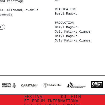
and reportage
RÉALISATION
is, allemand, swahili
Beryl Magoko
rançais
PRODUCTION
TÉ
Beryl Magoko
Jule Katinka Cramer
Beryl Magoko
Jule Katinka Cramer
FESTIVAL
DU
FILM
ET
FORUM
INTERNATIONAL