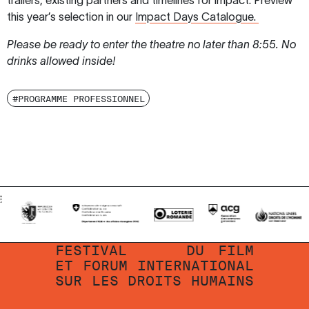
trailers, existing partners and timelines for impact. Preview
this year’s selection in our
Impact Days Catalogue.
Please be ready to enter the theatre no later than 8:55. No
drinks allowed inside!
#PROGRAMME PROFESSIONNEL
FESTIVAL
DU
FILM
ET
FORUM
INTERNATIONAL
SUR
LES
DROITS
HUMAINS