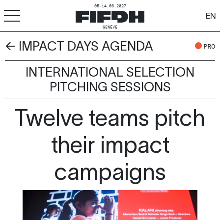
05-14.03.2027
EN
GENÈVE
← IMPACT DAYS AGENDA
+
-
A
A
PRO
ACCESSIBILITÉ
INTERNATIONAL SELECTION
FIFDH
PITCHING SESSIONS
Festival
Twelve teams pitch
Pro
their impact
Écoles
campaigns
Ressources & Médias