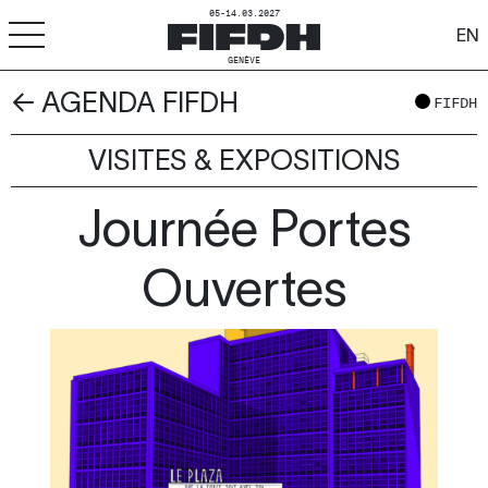
05-14.03.2027
EN
GENÈVE
← AGENDA FIFDH
+
-
A
A
FIFDH
ACCESSIBILITÉ
VISITES & EXPOSITIONS
FIFDH
Journée Portes
Festival
Pro
Ouvertes
Écoles
Ressources & Médias