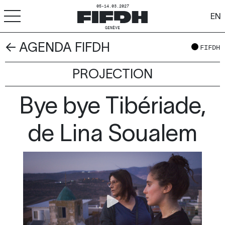
05-14.03.2027
EN
GENÈVE
← AGENDA FIFDH
+
-
A
A
FIFDH
ACCESSIBILITÉ
PROJECTION
FIFDH
Bye bye Tibériade,
Festival
Pro
de Lina Soualem
Écoles
Ressources & Médias