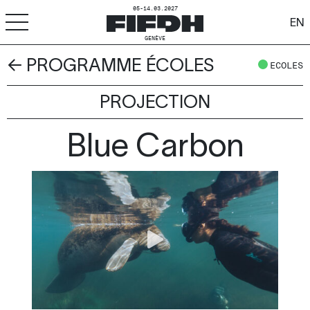
05-14.03.2027
EN
GENÈVE
← PROGRAMME ÉCOLES
+
-
A
A
ECOLES
ACCESSIBILITÉ
PROJECTION
FIFDH
Blue Carbon
Festival
Pro
Écoles
Ressources & Médias