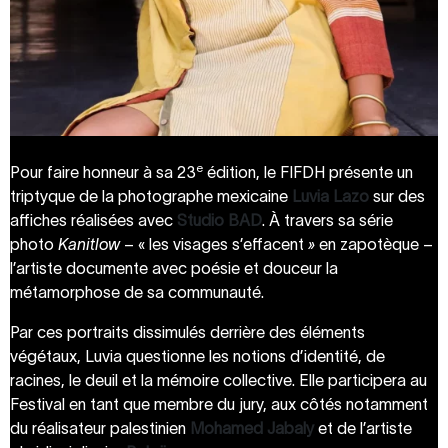
e
Pour faire honneur à sa 23
édition, le FIFDH présente un
triptyque de la photographe mexicaine
Luvia Lazo
sur des
affiches réalisées avec
Studio BAD
. À travers sa série
photo
Kanitlow
– « les visages s’effacent
»
en zapotèque –
l’artiste documente avec poésie et douceur la
métamorphose de sa communauté.
Par ces portraits dissimulés derrière des éléments
végétaux, Luvia questionne les notions d’identité, de
racines, le deuil et la mémoire collective. Elle participera au
Festival en tant que membre du jury, aux côtés notamment
du réalisateur palestinien
Mohamed Jabaly
et de l’artiste