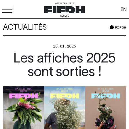
05-14.03.2027
EN
GENÈVE
ACTUALITÉS
+
-
A
A
ACCESSIBILITÉ
FIFDH
FIFDH
16.01.2025
Les affiches 2025
Festival
sont sorties !
Pro
Écoles
Ressources & Médias