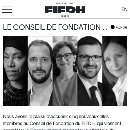
05-14.03.2027
EN
GENÈVE
LE CONSEIL DE FONDATION ACCUEILLE CINQ NOUVEAUX·ELLES MEMBRES
+
-
A
A
FIFDH
ACCESSIBILITÉ
FIFDH
Festival
Pro
Écoles
Ressources & Médias
Nous avons le plaisir d’accueillir cinq nouveaux·elles
membres au Conseil de Fondation du FIFDH, qui viennent