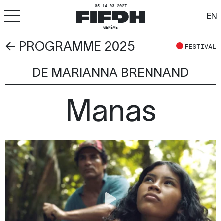
05-14.03.2027
EN
GENÈVE
← PROGRAMME 2025
+
-
A
A
FESTIVAL
ACCESSIBILITÉ
DE MARIANNA BRENNAND
FIFDH
Manas
Festival
Pro
Écoles
Ressources & Médias