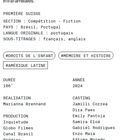
intrafamiliales.
PREMIÈRE SUISSE
SECTION :
Compétition - Fiction
PAYS :
Brésil, Portugal
LANGUE ORIGINALE :
portugais
SOUS-TITRAGES :
français, anglais
#DROITS DE L'ENFANT
#MÉMOIRE ET HISTOIRE
#AMÉRIQUE LATINE
DURÉE
ANNÉE
106’
2024
RÉALISATION
CASTING
Marianna Brennand
Jamilli Correa
Dira Paes
Emily Pantoja
PRODUCTION
Samira Eloá
Inquietude
Gabriel Rodrigues
Globo Filmes
Enzo Maia
Canal Brasil
Fátima Macedo
Pródigo